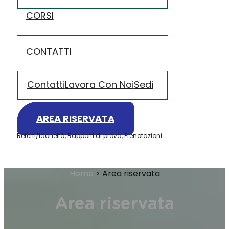
CORSI
CONTATTI
Contatti
Lavora Con Noi
Sedi
AREA RISERVATA
Referti/Idoneità, Rapporti di prova, Prenotazioni
Home
>
Area riservata
Area riservata