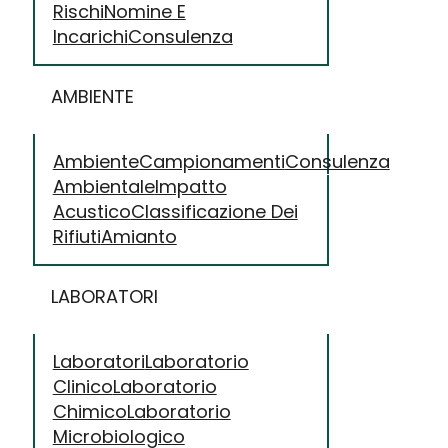
Rischi
Nomine E
Incarichi
Consulenza
AMBIENTE
Ambiente
Campionamenti
Consulenza
Ambientale
Impatto
Acustico
Classificazione Dei
Rifiuti
Amianto
LABORATORI
Laboratori
Laboratorio
Clinico
Laboratorio
Chimico
Laboratorio
Microbiologico