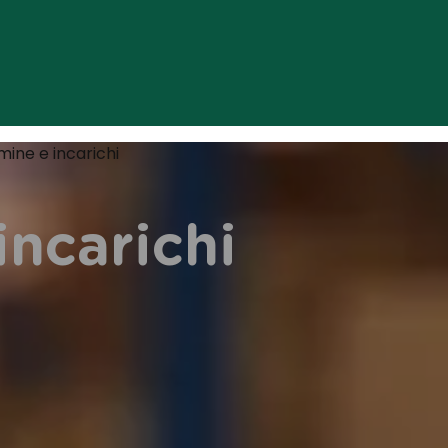
ine e incarichi
ncarichi