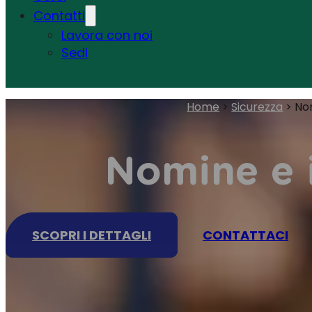
Contatti
Lavora con noi
Sedi
Home
>
Sicurezza
>
Nom
Nomine e i
SCOPRI I DETTAGLI
CONTATTACI