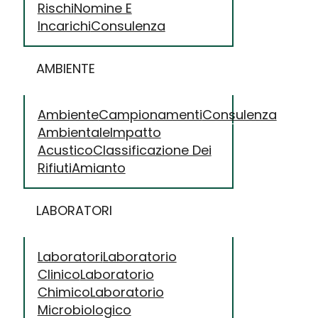
Rischi
Nomine E
Incarichi
Consulenza
AMBIENTE
Ambiente
Campionamenti
Consulenza
Ambientale
Impatto
Acustico
Classificazione Dei
Rifiuti
Amianto
LABORATORI
Laboratori
Laboratorio
Clinico
Laboratorio
Chimico
Laboratorio
Microbiologico