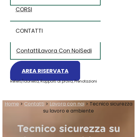
CORSI
CONTATTI
Contatti
Lavora Con Noi
Sedi
AREA RISERVATA
Referti/Idoneità, Rapporti di prova, Prenotazioni
Home
>
Contatti
>
Lavora con noi
>
Tecnico sicurezza
su lavoro e ambiente
Tecnico sicurezza su