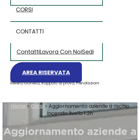
CORSI
CONTATTI
Contatti
Lavora Con Noi
Sedi
AREA RISERVATA
Referti/Idoneità, Rapporti di prova, Prenotazioni
Home
>
Corsi
>
Aggiornamento aziende a rischio
incendio livello 1 2h
Aggiornamento aziende a