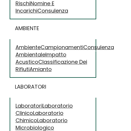
Rischi
Nomine E
Incarichi
Consulenza
AMBIENTE
Ambiente
Campionamenti
Consulenza
Ambientale
Impatto
Acustico
Classificazione Dei
Rifiuti
Amianto
LABORATORI
Laboratori
Laboratorio
Clinico
Laboratorio
Chimico
Laboratorio
Microbiologico